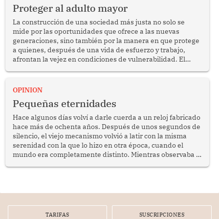
Proteger al adulto mayor
La construcción de una sociedad más justa no solo se
mide por las oportunidades que ofrece a las nuevas
generaciones, sino también por la manera en que protege
a quienes, después de una vida de esfuerzo y trabajo,
afrontan la vejez en condiciones de vulnerabilidad. El
anuncio formulado por la presidenta de la república,
Keiko Fujimori, de incrementar de 350 a 700 soles
bimestrales el subsidio que reciben los beneficiarios del
OPINION
programa Pensión 65 abre una oportunidad para
Pequeñas eternidades
reflexionar sobre la importancia de fortalecer las políticas
públicas dirigidas a los adultos mayores en pobreza.
Hace algunos días volví a darle cuerda a un reloj fabricado
hace más de ochenta años. Después de unos segundos de
silencio, el viejo mecanismo volvió a latir con la misma
serenidad con la que lo hizo en otra época, cuando el
mundo era completamente distinto. Mientras observaba el
lento movimiento de sus agujas pensé que algunas cosas
poseen una misteriosa capacidad para sobrevivir al
tiempo.
TARIFAS
SUSCRIPCIONES