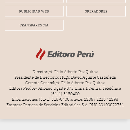
PUBLICIDAD WEB
OPERADORES
TRANSPARENCIA
Director(e): Félix Alberto Paz Quiroz
Presidente de Directorio: Hugo David Aguirre Castañeda
Gerente General(e): Félix Alberto Paz Quiroz
Editora Perú Av. Alfonso Ugarte 873, Lima 1 Central Telefónica
(51-1) 3150400
Informaciones (51-1) 315-0400 anexos 2206 / 2218 / 2298
Empresa Peruana de Servicios Editoriales S.A. RUC 20100072751