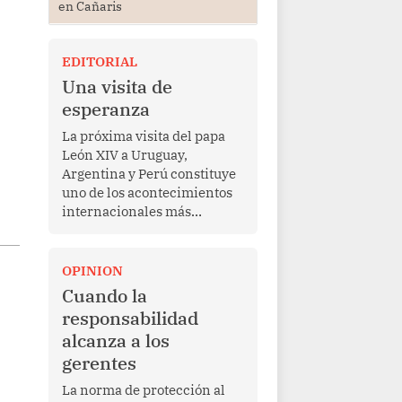
en Cañaris
EDITORIAL
Una visita de
esperanza
La próxima visita del papa
León XIV a Uruguay,
Argentina y Perú constituye
uno de los acontecimientos
internacionales más
relevantes para América
Latina en los últimos años.
Más allá de su dimensión
OPINION
religiosa, esta gira
Cuando la
representa una oportunidad
responsabilidad
para reafirmar el valor del
alcanza a los
diálogo, fortalecer los
gerentes
vínculos entre los pueblos y
proyectar una imagen de
La norma de protección al
cooperación en una región