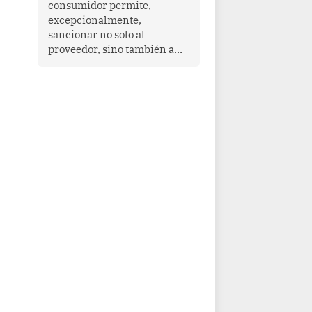
consumidor permite,
que enfrenta desafíos en
excepcionalmente,
materia de desarrollo,
sancionar no solo al
cohesión social y
proveedor, sino también a
gobernabilidad.
las personas naturales que
ejercen su dirección,
gerencia o administración,
siempre que estas personas
hayan participado con dolo o
culpa inexcusable en el
planeamiento, la realización
o la ejecución de la
infracción. En un caso
reciente, Indecopi sancionó
al gerente de un proveedor
de servicios de
entretenimiento por la
frustrada realización de un
meet and greet con Lionel
Messi, cuya presencia fue
ofrecida, a su vez, por el