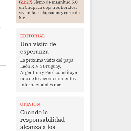
(21:27)
Sismo de magnitud 5.0
en Chupaca deja tres heridos,
viviendas colapsadas y corte de
luz
e
EDITORIAL
Una visita de
esperanza
La próxima visita del papa
León XIV a Uruguay,
Argentina y Perú constituye
uno de los acontecimientos
internacionales más
relevantes para América
Latina en los últimos años.
Más allá de su dimensión
OPINION
religiosa, esta gira
Cuando la
representa una oportunidad
responsabilidad
para reafirmar el valor del
alcanza a los
diálogo, fortalecer los