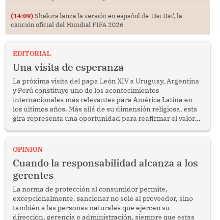
(14:09)
Shakira lanza la versión en español de 'Dai Dai', la
canción oficial del Mundial FIFA 2026
EDITORIAL
Una visita de esperanza
La próxima visita del papa León XIV a Uruguay, Argentina
y Perú constituye uno de los acontecimientos
internacionales más relevantes para América Latina en
los últimos años. Más allá de su dimensión religiosa, esta
gira representa una oportunidad para reafirmar el valor
del diálogo, fortalecer los vínculos entre los pueblos y
proyectar una imagen de cooperación en una región que
enfrenta desafíos en materia de desarrollo, cohesión
OPINION
social y gobernabilidad.
Cuando la responsabilidad alcanza a los
gerentes
La norma de protección al consumidor permite,
excepcionalmente, sancionar no solo al proveedor, sino
también a las personas naturales que ejercen su
dirección, gerencia o administración, siempre que estas