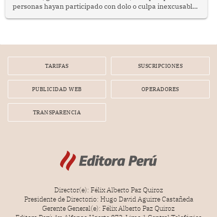
personas hayan participado con dolo o culpa inexcusable
en el planeamiento, la realización o la ejecución de la
infracción. En un caso reciente, Indecopi sancionó al
gerente de un proveedor de servicios de entretenimiento
por la frustrada realización de un meet and greet con
Lionel Messi, cuya presencia fue ofrecida, a su vez, por el
gerente de la empresa promotora en una entrevista
TARIFAS
SUSCRIPCIONES
radial.
PUBLICIDAD WEB
OPERADORES
TRANSPARENCIA
Director(e): Félix Alberto Paz Quiroz
Presidente de Directorio: Hugo David Aguirre Castañeda
Gerente General(e): Félix Alberto Paz Quiroz