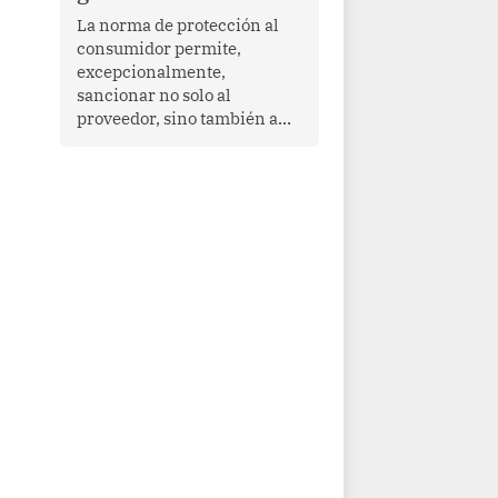
proyectar una imagen de
La norma de protección al
cooperación en una región
consumidor permite,
que enfrenta desafíos en
excepcionalmente,
materia de desarrollo,
sancionar no solo al
cohesión social y
proveedor, sino también a
gobernabilidad.
las personas naturales que
ejercen su dirección,
gerencia o administración,
siempre que estas personas
hayan participado con dolo o
culpa inexcusable en el
planeamiento, la realización
o la ejecución de la
infracción. En un caso
reciente, Indecopi sancionó
al gerente de un proveedor
de servicios de
entretenimiento por la
frustrada realización de un
meet and greet con Lionel
Messi, cuya presencia fue