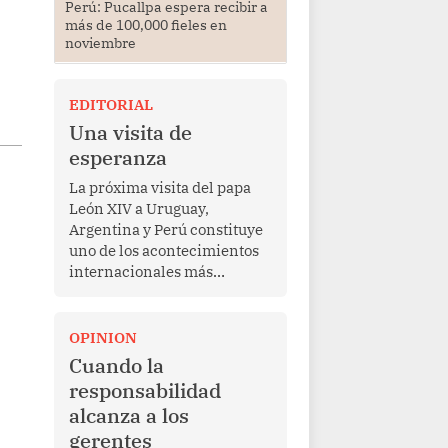
Perú: Pucallpa espera recibir a
más de 100,000 fieles en
noviembre
EDITORIAL
Una visita de
esperanza
La próxima visita del papa
León XIV a Uruguay,
Argentina y Perú constituye
uno de los acontecimientos
internacionales más
relevantes para América
Latina en los últimos años.
Más allá de su dimensión
OPINION
religiosa, esta gira
Cuando la
representa una oportunidad
responsabilidad
para reafirmar el valor del
alcanza a los
diálogo, fortalecer los
gerentes
vínculos entre los pueblos y