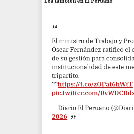
Lea también en El Peruano
El ministro de Trabajo y P
Óscar Fernández ratificó el
de su gestión para consolida
institucionalidad de este m
tripartito.
??
https://t.co/zOPat6hWtT
pic.twitter.com/0vWDCBd
— Diario El Peruano (@Diar
2026