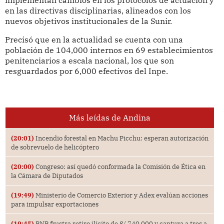
implementan cambios en los protocolos de actuación y
en las directivas disciplinarias, alineados con los
nuevos objetivos institucionales de la Sunir.
Precisó que en la actualidad se cuenta con una
población de 104,000 internos en 69 establecimientos
penitenciarios a escala nacional, los que son
resguardados por 6,000 efectivos del Inpe.
Más leídas de Andina
(20:01)
Incendio forestal en Machu Picchu: esperan autorización
de sobrevuelo de helicóptero
(20:00)
Congreso: así quedó conformada la Comisión de Ética en
la Cámara de Diputados
(19:49)
Ministerio de Comercio Exterior y Adex evalúan acciones
para impulsar exportaciones
(19:45)
PNP frustra retiro ilícito de S/ 740 000 y captura a tres a