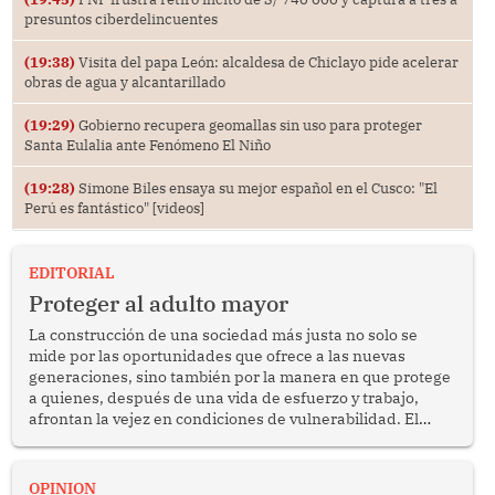
presuntos ciberdelincuentes
(19:38)
Visita del papa León: alcaldesa de Chiclayo pide acelerar
obras de agua y alcantarillado
(19:29)
Gobierno recupera geomallas sin uso para proteger
Santa Eulalia ante Fenómeno El Niño
(19:28)
Simone Biles ensaya su mejor español en el Cusco: "El
Perú es fantástico" [videos]
EDITORIAL
Proteger al adulto mayor
La construcción de una sociedad más justa no solo se
mide por las oportunidades que ofrece a las nuevas
generaciones, sino también por la manera en que protege
a quienes, después de una vida de esfuerzo y trabajo,
afrontan la vejez en condiciones de vulnerabilidad. El
anuncio formulado por la presidenta de la república,
Keiko Fujimori, de incrementar de 350 a 700 soles
bimestrales el subsidio que reciben los beneficiarios del
OPINION