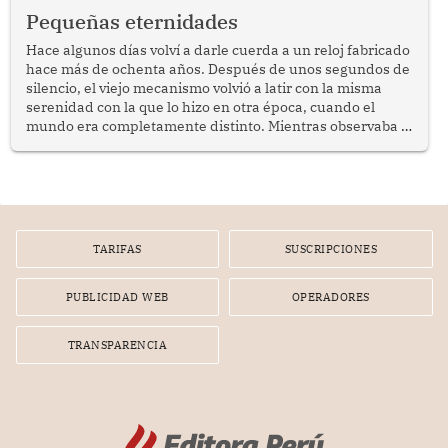
programa Pensión 65 abre una oportunidad para
Pequeñas eternidades
reflexionar sobre la importancia de fortalecer las políticas
públicas dirigidas a los adultos mayores en pobreza.
Hace algunos días volví a darle cuerda a un reloj fabricado
hace más de ochenta años. Después de unos segundos de
silencio, el viejo mecanismo volvió a latir con la misma
serenidad con la que lo hizo en otra época, cuando el
mundo era completamente distinto. Mientras observaba el
lento movimiento de sus agujas pensé que algunas cosas
poseen una misteriosa capacidad para sobrevivir al
tiempo.
TARIFAS
SUSCRIPCIONES
PUBLICIDAD WEB
OPERADORES
TRANSPARENCIA