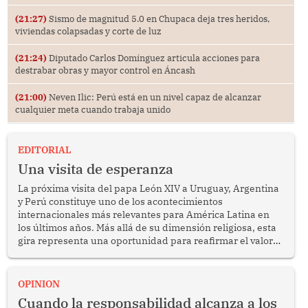
(21:27)
Sismo de magnitud 5.0 en Chupaca deja tres heridos,
viviendas colapsadas y corte de luz
(21:24)
Diputado Carlos Domínguez articula acciones para
destrabar obras y mayor control en Áncash
(21:00)
Neven Ilic: Perú está en un nivel capaz de alcanzar
cualquier meta cuando trabaja unido
EDITORIAL
Una visita de esperanza
La próxima visita del papa León XIV a Uruguay, Argentina
y Perú constituye uno de los acontecimientos
internacionales más relevantes para América Latina en
los últimos años. Más allá de su dimensión religiosa, esta
gira representa una oportunidad para reafirmar el valor
del diálogo, fortalecer los vínculos entre los pueblos y
proyectar una imagen de cooperación en una región que
enfrenta desafíos en materia de desarrollo, cohesión
OPINION
social y gobernabilidad.
Cuando la responsabilidad alcanza a los