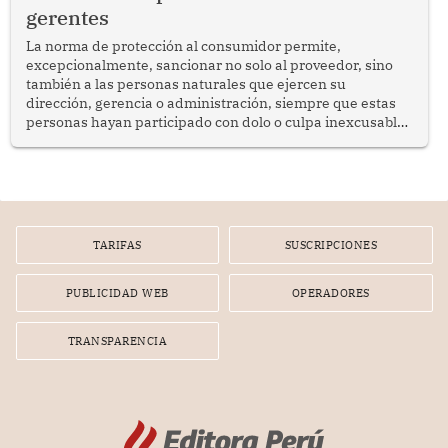
gerentes
La norma de protección al consumidor permite,
excepcionalmente, sancionar no solo al proveedor, sino
también a las personas naturales que ejercen su
dirección, gerencia o administración, siempre que estas
personas hayan participado con dolo o culpa inexcusable
en el planeamiento, la realización o la ejecución de la
infracción. En un caso reciente, Indecopi sancionó al
gerente de un proveedor de servicios de entretenimiento
por la frustrada realización de un meet and greet con
Lionel Messi, cuya presencia fue ofrecida, a su vez, por el
gerente de la empresa promotora en una entrevista
TARIFAS
SUSCRIPCIONES
radial.
PUBLICIDAD WEB
OPERADORES
TRANSPARENCIA