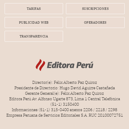
Lionel Messi, cuya presencia fue ofrecida, a su vez, por el
gerente de la empresa promotora en una entrevista
TARIFAS
SUSCRIPCIONES
radial.
PUBLICIDAD WEB
OPERADORES
TRANSPARENCIA
Director(e): Félix Alberto Paz Quiroz
Presidente de Directorio: Hugo David Aguirre Castañeda
Gerente General(e): Félix Alberto Paz Quiroz
Editora Perú Av. Alfonso Ugarte 873, Lima 1 Central Telefónica
(51-1) 3150400
Informaciones (51-1) 315-0400 anexos 2206 / 2218 / 2298
Empresa Peruana de Servicios Editoriales S.A. RUC 20100072751