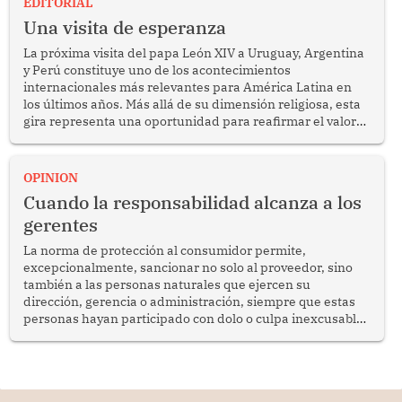
EDITORIAL
Una visita de esperanza
La próxima visita del papa León XIV a Uruguay, Argentina
y Perú constituye uno de los acontecimientos
internacionales más relevantes para América Latina en
los últimos años. Más allá de su dimensión religiosa, esta
gira representa una oportunidad para reafirmar el valor
del diálogo, fortalecer los vínculos entre los pueblos y
proyectar una imagen de cooperación en una región que
enfrenta desafíos en materia de desarrollo, cohesión
OPINION
social y gobernabilidad.
Cuando la responsabilidad alcanza a los
gerentes
La norma de protección al consumidor permite,
excepcionalmente, sancionar no solo al proveedor, sino
también a las personas naturales que ejercen su
dirección, gerencia o administración, siempre que estas
personas hayan participado con dolo o culpa inexcusable
en el planeamiento, la realización o la ejecución de la
infracción. En un caso reciente, Indecopi sancionó al
gerente de un proveedor de servicios de entretenimiento
por la frustrada realización de un meet and greet con