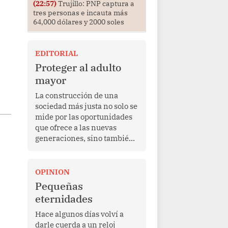
(22:57)
Trujillo: PNP captura a
tres personas e incauta más
64,000 dólares y 2000 soles
EDITORIAL
Proteger al adulto
mayor
La construcción de una
sociedad más justa no solo se
mide por las oportunidades
que ofrece a las nuevas
generaciones, sino también
por la manera en que
protege a quienes, después
de una vida de esfuerzo y
OPINION
trabajo, afrontan la vejez en
Pequeñas
condiciones de
eternidades
vulnerabilidad. El anuncio
formulado por la presidenta
Hace algunos días volví a
de la república, Keiko
darle cuerda a un reloj