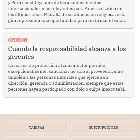
y Perú constituye uno de los acontecimientos
internacionales más relevantes para América Latina en
los últimos años. Más allá de su dimensión religiosa, esta
gira representa una oportunidad para reafirmar el valor
del diálogo, fortalecer los vínculos entre los pueblos y
proyectar una imagen de cooperación en una región que
enfrenta desafíos en materia de desarrollo, cohesión
OPINION
social y gobernabilidad.
Cuando la responsabilidad alcanza a los
gerentes
La norma de protección al consumidor permite,
excepcionalmente, sancionar no solo al proveedor, sino
también a las personas naturales que ejercen su
dirección, gerencia o administración, siempre que estas
personas hayan participado con dolo o culpa inexcusable
en el planeamiento, la realización o la ejecución de la
infracción. En un caso reciente, Indecopi sancionó al
gerente de un proveedor de servicios de entretenimiento
por la frustrada realización de un meet and greet con
Lionel Messi, cuya presencia fue ofrecida, a su vez, por el
gerente de la empresa promotora en una entrevista
TARIFAS
SUSCRIPCIONES
radial.