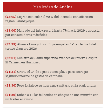
Más leídas de Andina
(23:05)
Logran controlar el 90 % del incendio en Cañaris en
región Lambayeque
(23:00)
Mercado del lujo crecerá hasta 7% hacia 2029 y apuesta
por consumidores más fieles
(22:39)
Alianza Lima y Sport Boys empatan 1-1 en fecha 4 del
torneo clausura 2026
(22:01)
Ministro de Salud supervisó avances del nuevo Hospital
El Carmen en Huancayo
(21:31)
ONPE: El 24 de agosto vence plazo para entregar
segundo informe de gastos de campaña
(21:30)
Perú fortalece su liderazgo sanitario en la acuicultura
(21:20)
Suben a 13 los fallecidos en choque de una miniván con
un tráiler en Cusco