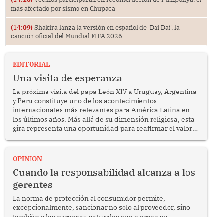
más afectado por sismo en Chupaca
(14:09)
Shakira lanza la versión en español de 'Dai Dai', la
canción oficial del Mundial FIFA 2026
EDITORIAL
Una visita de esperanza
La próxima visita del papa León XIV a Uruguay, Argentina
y Perú constituye uno de los acontecimientos
internacionales más relevantes para América Latina en
los últimos años. Más allá de su dimensión religiosa, esta
gira representa una oportunidad para reafirmar el valor
del diálogo, fortalecer los vínculos entre los pueblos y
proyectar una imagen de cooperación en una región que
enfrenta desafíos en materia de desarrollo, cohesión
OPINION
social y gobernabilidad.
Cuando la responsabilidad alcanza a los
gerentes
La norma de protección al consumidor permite,
excepcionalmente, sancionar no solo al proveedor, sino
también a las personas naturales que ejercen su