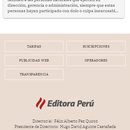
dirección, gerencia o administración, siempre que estas
personas hayan participado con dolo o culpa inexcusable
en el planeamiento, la realización o la ejecución de la
infracción. En un caso reciente, Indecopi sancionó al
gerente de un proveedor de servicios de entretenimiento
por la frustrada realización de un meet and greet con
Lionel Messi, cuya presencia fue ofrecida, a su vez, por el
gerente de la empresa promotora en una entrevista
TARIFAS
SUSCRIPCIONES
radial.
PUBLICIDAD WEB
OPERADORES
TRANSPARENCIA
Director(e): Félix Alberto Paz Quiroz
Presidente de Directorio: Hugo David Aguirre Castañeda