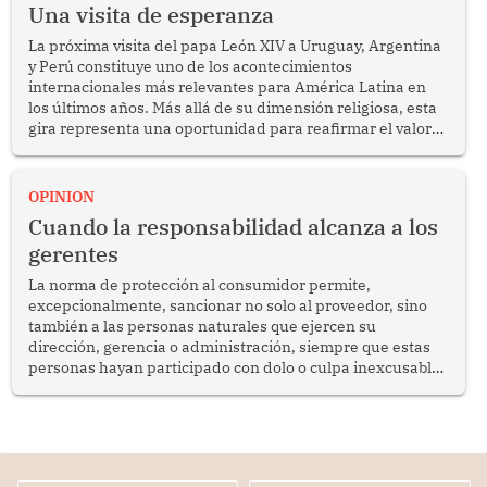
Una visita de esperanza
La próxima visita del papa León XIV a Uruguay, Argentina
y Perú constituye uno de los acontecimientos
internacionales más relevantes para América Latina en
los últimos años. Más allá de su dimensión religiosa, esta
gira representa una oportunidad para reafirmar el valor
del diálogo, fortalecer los vínculos entre los pueblos y
proyectar una imagen de cooperación en una región que
enfrenta desafíos en materia de desarrollo, cohesión
OPINION
social y gobernabilidad.
Cuando la responsabilidad alcanza a los
gerentes
La norma de protección al consumidor permite,
excepcionalmente, sancionar no solo al proveedor, sino
también a las personas naturales que ejercen su
dirección, gerencia o administración, siempre que estas
personas hayan participado con dolo o culpa inexcusable
en el planeamiento, la realización o la ejecución de la
infracción. En un caso reciente, Indecopi sancionó al
gerente de un proveedor de servicios de entretenimiento
por la frustrada realización de un meet and greet con
Lionel Messi, cuya presencia fue ofrecida, a su vez, por el