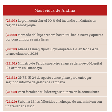
Más leídas de Andina
(23:05)
Logran controlar el 90 % del incendio en Cañaris en
región Lambayeque
(23:00)
Mercado del lujo crecerá hasta 7% hacia 2029 y apuesta
por consumidores más fieles
(22:39)
Alianza Lima y Sport Boys empatan 1-1 en fecha 4 del
torneo clausura 2026
(22:01)
Ministro de Salud supervisó avances del nuevo Hospital
El Carmen en Huancayo
(21:31)
ONPE: El 24 de agosto vence plazo para entregar
segundo informe de gastos de campaña
(21:30)
Perú fortalece su liderazgo sanitario en la acuicultura
(21:20)
Suben a 13 los fallecidos en choque de una miniván con
un tráiler en Cusco