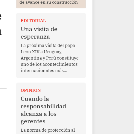
de avance en su construcción
e
EDITORIAL
a
Una visita de
esperanza
La próxima visita del papa
León XIV a Uruguay,
Argentina y Perú constituye
uno de los acontecimientos
internacionales más
relevantes para América
Latina en los últimos años.
Más allá de su dimensión
OPINION
religiosa, esta gira
Cuando la
representa una oportunidad
responsabilidad
para reafirmar el valor del
alcanza a los
diálogo, fortalecer los
gerentes
vínculos entre los pueblos y
proyectar una imagen de
La norma de protección al
cooperación en una región