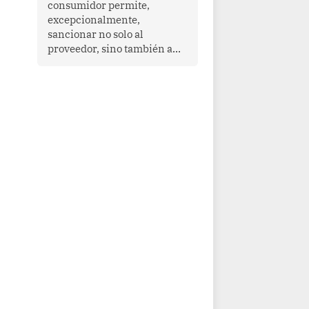
consumidor permite,
que enfrenta desafíos en
excepcionalmente,
materia de desarrollo,
sancionar no solo al
cohesión social y
proveedor, sino también a
gobernabilidad.
las personas naturales que
ejercen su dirección,
gerencia o administración,
siempre que estas personas
hayan participado con dolo o
culpa inexcusable en el
planeamiento, la realización
o la ejecución de la
infracción. En un caso
reciente, Indecopi sancionó
al gerente de un proveedor
de servicios de
entretenimiento por la
frustrada realización de un
meet and greet con Lionel
Messi, cuya presencia fue
ofrecida, a su vez, por el