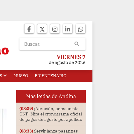
VIERNES 7
de agosto de 2026
S
MUSEO
BICENTENARIO
Más leídas de Andina
(08:39)
¡Atención, pensionista
ONP! Mira el cronograma oficial
de pagos de agosto por apellido
(08:33)
Servir lanza pasantías