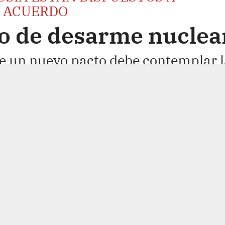
 ACUERDO
o de desarme nuclea
ue un nuevo pacto debe contemplar l
rticipar a nuevas potencias atómica
spuesta a negociar con Estados
ras la expiración la pasada
, a la que Washington acusa de
ares, se resiste por el momento.
onscientes de la necesidad de un