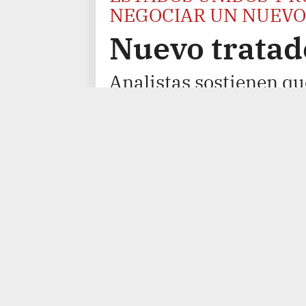
NEGOCIAR UN NUEVO
Nuevo tratad
Analistas sostienen q
realidad de hacerlo pa
07/02/2026 22:59
Rusia se mostró di
Unidos un nuevo tratado de desarme t
medianoche del START III, pero China
“acumulación masiva” de armas nucle
“Ambas partes, Rusia y EE. UU.,son c