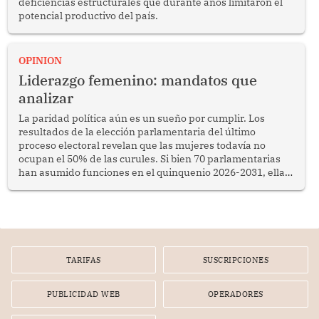
deficiencias estructurales que durante años limitaron el
potencial productivo del país.
OPINION
Liderazgo femenino: mandatos que
analizar
La paridad política aún es un sueño por cumplir. Los
resultados de la elección parlamentaria del último
proceso electoral revelan que las mujeres todavía no
ocupan el 50% de las curules. Si bien 70 parlamentarias
han asumido funciones en el quinquenio 2026-2031, ellas
representan apenas el 36.8% de los 190 integrantes del
nuevo Congreso bicameral (60 senadores y 130
diputados).
TARIFAS
SUSCRIPCIONES
PUBLICIDAD WEB
OPERADORES