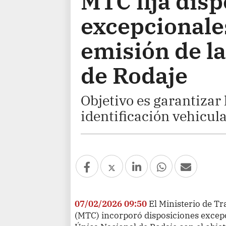
MTC fija disp
excepcionales
emisión de l
de Rodaje
Objetivo es garantizar
identificación vehicula
07/02/2026 09:50
El Ministerio de T
(MTC) incorporó disposiciones excep