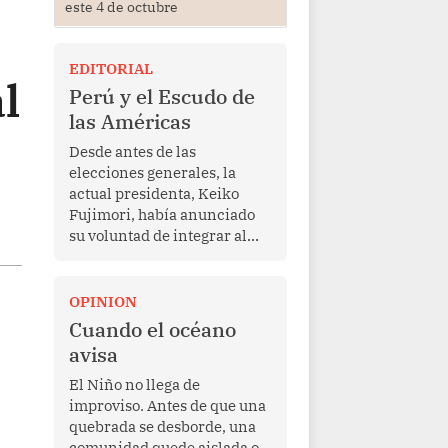
este 4 de octubre
EDITORIAL
l
Perú y el Escudo de
las Américas
Desde antes de las
elecciones generales, la
actual presidenta, Keiko
Fujimori, había anunciado
su voluntad de integrar al
Perú a la iniciativa Escudo
de las Américas, presentada
en marzo de este año por el
OPINION
mandatario estadounidense
Cuando el océano
Donald Trump, con el fin de
avisa
enfrentar al crimen
transnacional organizado y
El Niño no llega de
al tráfico de drogas.
improviso. Antes de que una
quebrada se desborde, una
comunidad quede aislada o