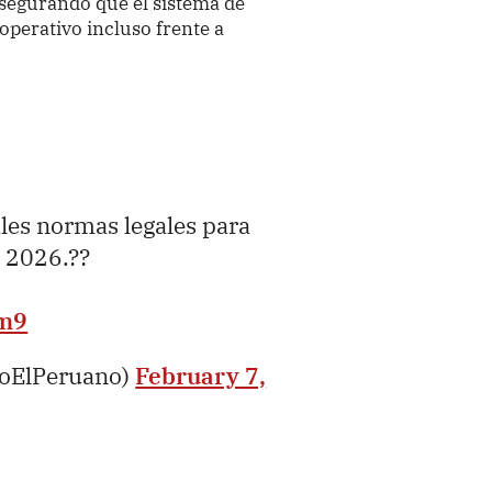
 asegurando que el sistema de
operativo incluso frente a
ales normas legales para
l 2026.??
vm9
ioElPeruano)
February 7,