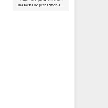
una faena de pesca vuelva
con las redes vacías, el
océano avisa. Hoy las señales
son claras: el Pacífico
tropical se está calentando y
el Perú tiene una ventana
estrecha para prepararse.