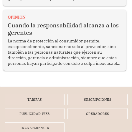
del diálogo, fortalecer los vínculos entre los pueblos y
proyectar una imagen de cooperación en una región que
enfrenta desafíos en materia de desarrollo, cohesión
OPINION
social y gobernabilidad.
Cuando la responsabilidad alcanza a los
gerentes
La norma de protección al consumidor permite,
excepcionalmente, sancionar no solo al proveedor, sino
también a las personas naturales que ejercen su
dirección, gerencia o administración, siempre que estas
personas hayan participado con dolo o culpa inexcusable
en el planeamiento, la realización o la ejecución de la
infracción. En un caso reciente, Indecopi sancionó al
gerente de un proveedor de servicios de entretenimiento
por la frustrada realización de un meet and greet con
Lionel Messi, cuya presencia fue ofrecida, a su vez, por el
gerente de la empresa promotora en una entrevista
TARIFAS
SUSCRIPCIONES
radial.
PUBLICIDAD WEB
OPERADORES
TRANSPARENCIA