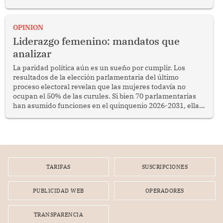
OPINION
Liderazgo femenino: mandatos que
analizar
La paridad política aún es un sueño por cumplir. Los
resultados de la elección parlamentaria del último
proceso electoral revelan que las mujeres todavía no
ocupan el 50% de las curules. Si bien 70 parlamentarias
han asumido funciones en el quinquenio 2026-2031, ellas
representan apenas el 36.8% de los 190 integrantes del
nuevo Congreso bicameral (60 senadores y 130
diputados).
TARIFAS
SUSCRIPCIONES
PUBLICIDAD WEB
OPERADORES
TRANSPARENCIA