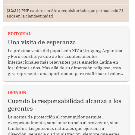
(22:31)
PNP captura en Ate a requisitoriado que permaneció 21
años en la clandestinidad
EDITORIAL
Una visita de esperanza
La próxima visita del papa León XIV a Uruguay, Argentina
y Perú constituye uno de los acontecimientos
internacionales más relevantes para América Latina en
los últimos años. Más allá de su dimensión religiosa, esta
gira representa una oportunidad para reafirmar el valor
del diálogo, fortalecer los vínculos entre los pueblos y
proyectar una imagen de cooperación en una región que
enfrenta desafíos en materia de desarrollo, cohesión
OPINION
social y gobernabilidad.
Cuando la responsabilidad alcanza a los
gerentes
La norma de protección al consumidor permite,
excepcionalmente, sancionar no solo al proveedor, sino
también a las personas naturales que ejercen su
dirección, gerencia o administración, siempre que estas