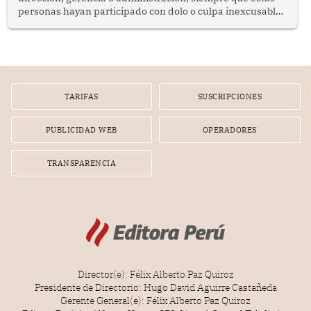
personas hayan participado con dolo o culpa inexcusable
en el planeamiento, la realización o la ejecución de la
infracción. En un caso reciente, Indecopi sancionó al
gerente de un proveedor de servicios de entretenimiento
por la frustrada realización de un meet and greet con
Lionel Messi, cuya presencia fue ofrecida, a su vez, por el
gerente de la empresa promotora en una entrevista
TARIFAS
SUSCRIPCIONES
radial.
PUBLICIDAD WEB
OPERADORES
TRANSPARENCIA
Director(e): Félix Alberto Paz Quiroz
Presidente de Directorio: Hugo David Aguirre Castañeda
Gerente General(e): Félix Alberto Paz Quiroz