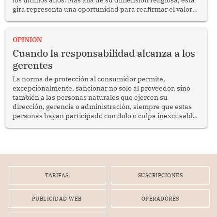
gira representa una oportunidad para reafirmar el valor
del diálogo, fortalecer los vínculos entre los pueblos y
proyectar una imagen de cooperación en una región que
enfrenta desafíos en materia de desarrollo, cohesión
OPINION
social y gobernabilidad.
Cuando la responsabilidad alcanza a los
gerentes
La norma de protección al consumidor permite,
excepcionalmente, sancionar no solo al proveedor, sino
también a las personas naturales que ejercen su
dirección, gerencia o administración, siempre que estas
personas hayan participado con dolo o culpa inexcusable
en el planeamiento, la realización o la ejecución de la
infracción. En un caso reciente, Indecopi sancionó al
gerente de un proveedor de servicios de entretenimiento
por la frustrada realización de un meet and greet con
Lionel Messi, cuya presencia fue ofrecida, a su vez, por el
gerente de la empresa promotora en una entrevista
TARIFAS
SUSCRIPCIONES
radial.
PUBLICIDAD WEB
OPERADORES