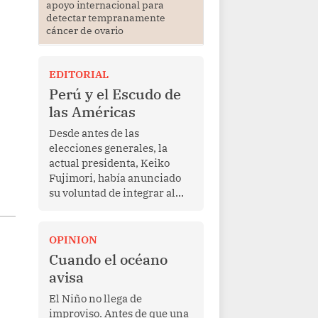
apoyo internacional para
detectar tempranamente
cáncer de ovario
EDITORIAL
Perú y el Escudo de
las Américas
Desde antes de las
elecciones generales, la
actual presidenta, Keiko
Fujimori, había anunciado
su voluntad de integrar al
Perú a la iniciativa Escudo
de las Américas, presentada
en marzo de este año por el
OPINION
mandatario estadounidense
Cuando el océano
Donald Trump, con el fin de
avisa
enfrentar al crimen
transnacional organizado y
El Niño no llega de
al tráfico de drogas.
improviso. Antes de que una