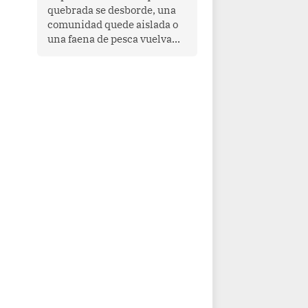
quebrada se desborde, una
comunidad quede aislada o
una faena de pesca vuelva
con las redes vacías, el
océano avisa. Hoy las señales
son claras: el Pacífico
tropical se está calentando y
el Perú tiene una ventana
estrecha para prepararse.