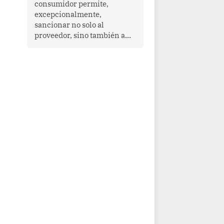
consumidor permite,
que enfrenta desafíos en
excepcionalmente,
materia de desarrollo,
sancionar no solo al
cohesión social y
proveedor, sino también a
gobernabilidad.
las personas naturales que
ejercen su dirección,
gerencia o administración,
siempre que estas personas
hayan participado con dolo o
culpa inexcusable en el
planeamiento, la realización
o la ejecución de la
infracción. En un caso
reciente, Indecopi sancionó
al gerente de un proveedor
de servicios de
entretenimiento por la
frustrada realización de un
meet and greet con Lionel
Messi, cuya presencia fue
ofrecida, a su vez, por el