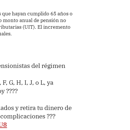
as que hayan cumplido 65 años o
yo monto anual de pensión no
ributarias (UIT). El incremento
uales.
ensionistas del régimen
F, G, H, I, J, o L, ya
oy ????
zados y retira tu dinero de
 complicaciones ???
nU8