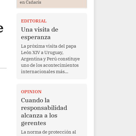
en Cañaris
EDITORIAL
e
Una visita de
esperanza
La próxima visita del papa
León XIV a Uruguay,
Argentina y Perú constituye
uno de los acontecimientos
internacionales más
relevantes para América
Latina en los últimos años.
Más allá de su dimensión
OPINION
religiosa, esta gira
Cuando la
representa una oportunidad
responsabilidad
para reafirmar el valor del
alcanza a los
diálogo, fortalecer los
gerentes
vínculos entre los pueblos y
proyectar una imagen de
La norma de protección al
cooperación en una región