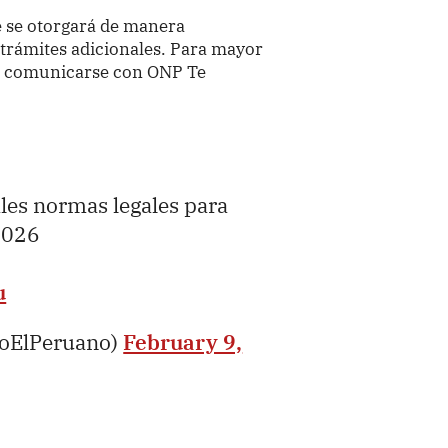
e se otorgará de manera
 trámites adicionales. Para mayor
en comunicarse con ONP Te
ales normas legales para
 2026
u
ioElPeruano)
February 9,