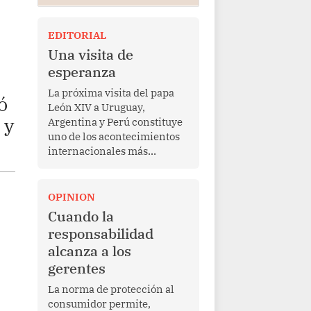
EDITORIAL
Una visita de
esperanza
La próxima visita del papa
ó
León XIV a Uruguay,
 y
Argentina y Perú constituye
uno de los acontecimientos
internacionales más
relevantes para América
Latina en los últimos años.
Más allá de su dimensión
OPINION
religiosa, esta gira
Cuando la
representa una oportunidad
responsabilidad
para reafirmar el valor del
alcanza a los
diálogo, fortalecer los
gerentes
vínculos entre los pueblos y
proyectar una imagen de
La norma de protección al
cooperación en una región
consumidor permite,