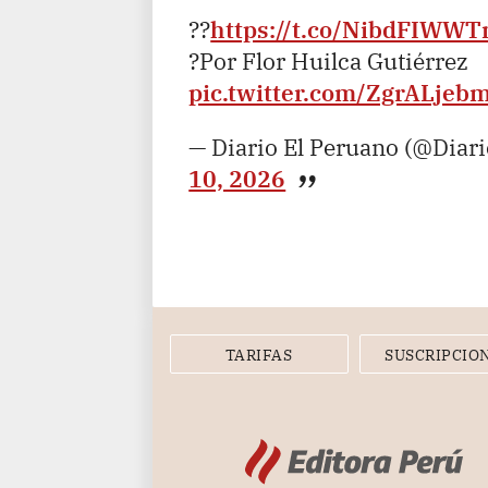
??
https://t.co/NibdFIWWT
?Por Flor Huilca Gutiérrez
pic.twitter.com/ZgrALjeb
— Diario El Peruano (@Diar
10, 2026
TARIFAS
SUSCRIPCIO