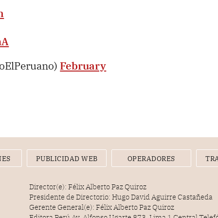
n
mA
ioElPeruano)
February
NES
PUBLICIDAD WEB
OPERADORES
TR
Director(e): Félix Alberto Paz Quiroz
Presidente de Directorio: Hugo David Aguirre Castañeda
Gerente General(e): Félix Alberto Paz Quiroz
Editora Perú Av. Alfonso Ugarte 873, Lima 1 Central Tele