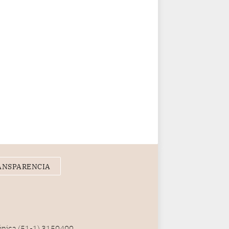
ANSPARENCIA
fónica (51-1) 3150400