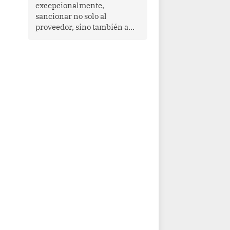
que enfrenta desafíos en
excepcionalmente,
materia de desarrollo,
sancionar no solo al
cohesión social y
proveedor, sino también a
gobernabilidad.
las personas naturales que
ejercen su dirección,
gerencia o administración,
siempre que estas personas
hayan participado con dolo o
culpa inexcusable en el
planeamiento, la realización
o la ejecución de la
infracción. En un caso
reciente, Indecopi sancionó
al gerente de un proveedor
de servicios de
entretenimiento por la
frustrada realización de un
meet and greet con Lionel
Messi, cuya presencia fue
ofrecida, a su vez, por el
gerente de la empresa