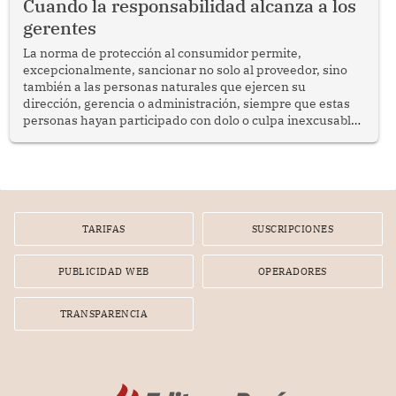
Cuando la responsabilidad alcanza a los
gerentes
La norma de protección al consumidor permite,
excepcionalmente, sancionar no solo al proveedor, sino
también a las personas naturales que ejercen su
dirección, gerencia o administración, siempre que estas
personas hayan participado con dolo o culpa inexcusable
en el planeamiento, la realización o la ejecución de la
infracción. En un caso reciente, Indecopi sancionó al
gerente de un proveedor de servicios de entretenimiento
por la frustrada realización de un meet and greet con
Lionel Messi, cuya presencia fue ofrecida, a su vez, por el
gerente de la empresa promotora en una entrevista
TARIFAS
SUSCRIPCIONES
radial.
PUBLICIDAD WEB
OPERADORES
TRANSPARENCIA