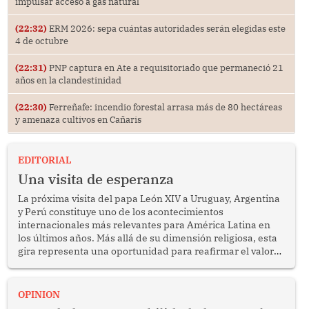
impulsar acceso a gas natural
(22:32)
ERM 2026: sepa cuántas autoridades serán elegidas este
4 de octubre
(22:31)
PNP captura en Ate a requisitoriado que permaneció 21
años en la clandestinidad
(22:30)
Ferreñafe: incendio forestal arrasa más de 80 hectáreas
y amenaza cultivos en Cañaris
EDITORIAL
Una visita de esperanza
La próxima visita del papa León XIV a Uruguay, Argentina
y Perú constituye uno de los acontecimientos
internacionales más relevantes para América Latina en
los últimos años. Más allá de su dimensión religiosa, esta
gira representa una oportunidad para reafirmar el valor
del diálogo, fortalecer los vínculos entre los pueblos y
proyectar una imagen de cooperación en una región que
enfrenta desafíos en materia de desarrollo, cohesión
OPINION
social y gobernabilidad.