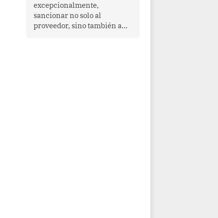
que enfrenta desafíos en
excepcionalmente,
materia de desarrollo,
sancionar no solo al
cohesión social y
proveedor, sino también a
gobernabilidad.
las personas naturales que
ejercen su dirección,
gerencia o administración,
siempre que estas personas
hayan participado con dolo o
culpa inexcusable en el
planeamiento, la realización
o la ejecución de la
infracción. En un caso
reciente, Indecopi sancionó
al gerente de un proveedor
de servicios de
entretenimiento por la
frustrada realización de un
meet and greet con Lionel
Messi, cuya presencia fue
ofrecida, a su vez, por el
gerente de la empresa