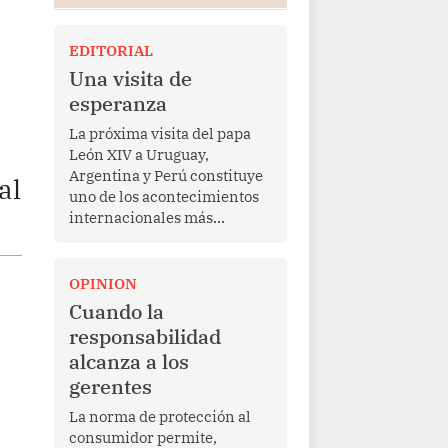
EDITORIAL
Una visita de
esperanza
La próxima visita del papa
León XIV a Uruguay,
Argentina y Perú constituye
al
uno de los acontecimientos
internacionales más
relevantes para América
Latina en los últimos años.
Más allá de su dimensión
OPINION
religiosa, esta gira
Cuando la
representa una oportunidad
responsabilidad
para reafirmar el valor del
alcanza a los
diálogo, fortalecer los
gerentes
vínculos entre los pueblos y
proyectar una imagen de
La norma de protección al
cooperación en una región
consumidor permite,