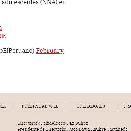
y adolescentes (NNA) en
a
0E
ioElPeruano)
February
NES
PUBLICIDAD WEB
OPERADORES
TR
Director(e): Félix Alberto Paz Quiroz
Presidente de Directorio: Hugo David Aguirre Castañeda