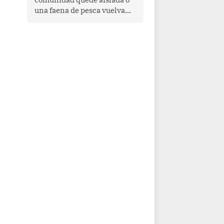
una faena de pesca vuelva
con las redes vacías, el
océano avisa. Hoy las señales
son claras: el Pacífico
tropical se está calentando y
el Perú tiene una ventana
estrecha para prepararse.