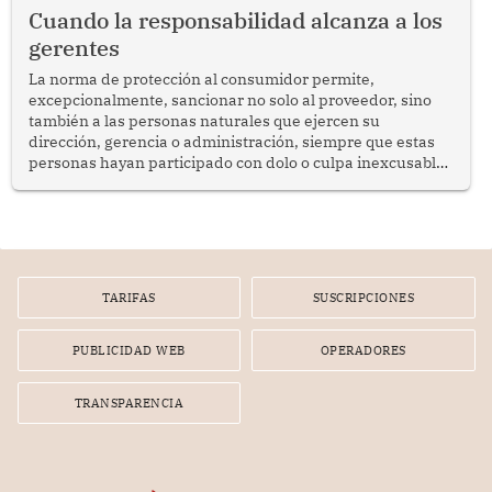
social y gobernabilidad.
Cuando la responsabilidad alcanza a los
gerentes
La norma de protección al consumidor permite,
excepcionalmente, sancionar no solo al proveedor, sino
también a las personas naturales que ejercen su
dirección, gerencia o administración, siempre que estas
personas hayan participado con dolo o culpa inexcusable
en el planeamiento, la realización o la ejecución de la
infracción. En un caso reciente, Indecopi sancionó al
gerente de un proveedor de servicios de entretenimiento
por la frustrada realización de un meet and greet con
Lionel Messi, cuya presencia fue ofrecida, a su vez, por el
gerente de la empresa promotora en una entrevista
TARIFAS
SUSCRIPCIONES
radial.
PUBLICIDAD WEB
OPERADORES
TRANSPARENCIA