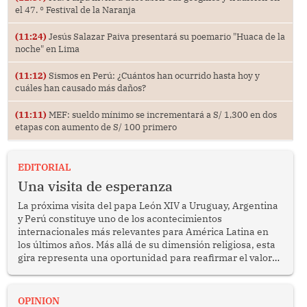
el 47. ° Festival de la Naranja
(11:24)
Jesús Salazar Paiva presentará su poemario "Huaca de la
noche" en Lima
(11:12)
Sismos en Perú: ¿Cuántos han ocurrido hasta hoy y
cuáles han causado más daños?
(11:11)
MEF: sueldo mínimo se incrementará a S/ 1,300 en dos
etapas con aumento de S/ 100 primero
EDITORIAL
Una visita de esperanza
La próxima visita del papa León XIV a Uruguay, Argentina
y Perú constituye uno de los acontecimientos
internacionales más relevantes para América Latina en
los últimos años. Más allá de su dimensión religiosa, esta
gira representa una oportunidad para reafirmar el valor
del diálogo, fortalecer los vínculos entre los pueblos y
proyectar una imagen de cooperación en una región que
enfrenta desafíos en materia de desarrollo, cohesión
OPINION