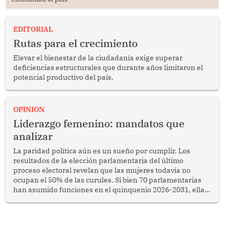
EDITORIAL
Rutas para el crecimiento
Elevar el bienestar de la ciudadanía exige superar
deficiencias estructurales que durante años limitaron el
potencial productivo del país.
OPINION
Liderazgo femenino: mandatos que
analizar
La paridad política aún es un sueño por cumplir. Los
resultados de la elección parlamentaria del último
proceso electoral revelan que las mujeres todavía no
ocupan el 50% de las curules. Si bien 70 parlamentarias
han asumido funciones en el quinquenio 2026-2031, ellas
representan apenas el 36.8% de los 190 integrantes del
nuevo Congreso bicameral (60 senadores y 130
diputados).