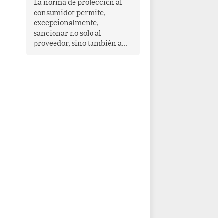
La norma de protección al
cooperación en una región
consumidor permite,
que enfrenta desafíos en
excepcionalmente,
materia de desarrollo,
sancionar no solo al
cohesión social y
proveedor, sino también a
gobernabilidad.
las personas naturales que
ejercen su dirección,
gerencia o administración,
siempre que estas personas
hayan participado con dolo o
culpa inexcusable en el
planeamiento, la realización
o la ejecución de la
infracción. En un caso
reciente, Indecopi sancionó
al gerente de un proveedor
de servicios de
entretenimiento por la
frustrada realización de un
meet and greet con Lionel
Messi, cuya presencia fue
ofrecida, a su vez, por el