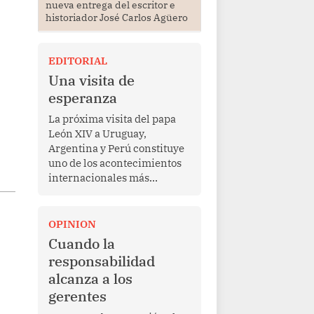
nueva entrega del escritor e
historiador José Carlos Agüero
EDITORIAL
Una visita de
esperanza
La próxima visita del papa
León XIV a Uruguay,
Argentina y Perú constituye
uno de los acontecimientos
internacionales más
relevantes para América
Latina en los últimos años.
Más allá de su dimensión
OPINION
religiosa, esta gira
Cuando la
representa una oportunidad
responsabilidad
para reafirmar el valor del
alcanza a los
diálogo, fortalecer los
gerentes
vínculos entre los pueblos y
proyectar una imagen de