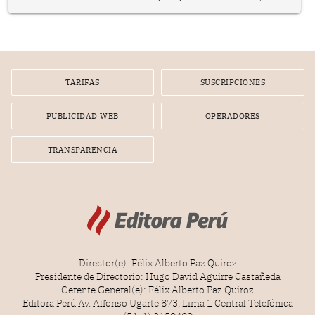
representan apenas el 36.8% de los 190 integrantes del
nuevo Congreso bicameral (60 senadores y 130
diputados).
TARIFAS
SUSCRIPCIONES
PUBLICIDAD WEB
OPERADORES
TRANSPARENCIA
Director(e): Félix Alberto Paz Quiroz
Presidente de Directorio: Hugo David Aguirre Castañeda
Gerente General(e): Félix Alberto Paz Quiroz
Editora Perú Av. Alfonso Ugarte 873, Lima 1 Central Telefónica