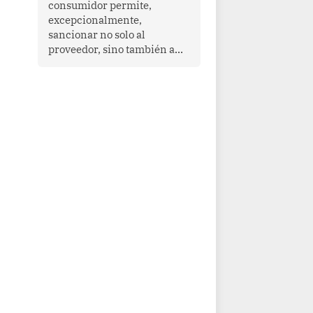
consumidor permite,
que enfrenta desafíos en
excepcionalmente,
materia de desarrollo,
sancionar no solo al
cohesión social y
proveedor, sino también a
gobernabilidad.
las personas naturales que
ejercen su dirección,
gerencia o administración,
siempre que estas personas
hayan participado con dolo o
culpa inexcusable en el
planeamiento, la realización
o la ejecución de la
infracción. En un caso
reciente, Indecopi sancionó
al gerente de un proveedor
de servicios de
entretenimiento por la
frustrada realización de un
meet and greet con Lionel
Messi, cuya presencia fue
ofrecida, a su vez, por el