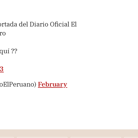
ortada del Diario Oficial El
ro
aquí ??
I3
ioElPeruano)
February