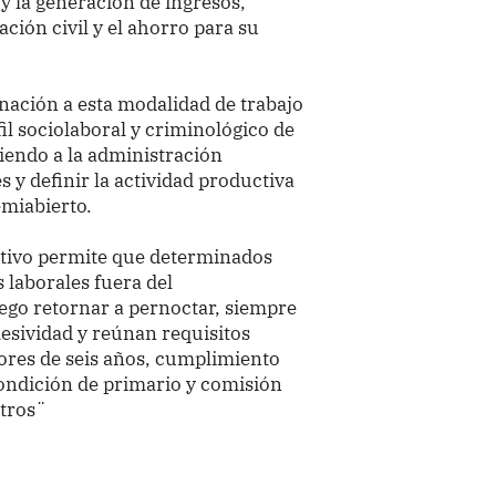
y la generación de ingresos,
ación civil y el ahorro para su
gnación a esta modalidad de trabajo
fil sociolaboral y criminológico de
tiendo a la administración
 y definir la actividad productiva
emiabierto.
ctivo permite que determinados
laborales fuera del
uego retornar a pernoctar, siempre
esividad y reúnan requisitos
ores de seis años, cumplimiento
condición de primario y comisión
otros¨