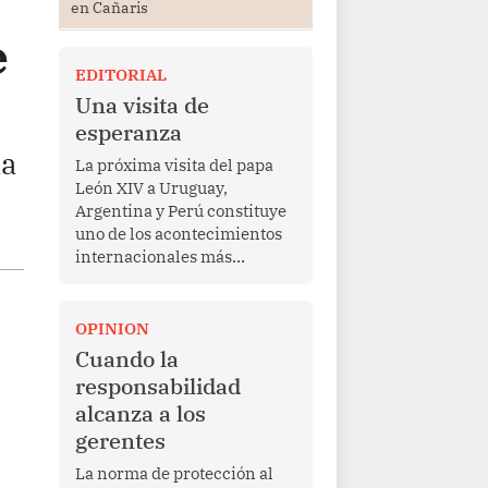
en Cañaris
e
EDITORIAL
Una visita de
esperanza
na
La próxima visita del papa
León XIV a Uruguay,
Argentina y Perú constituye
uno de los acontecimientos
internacionales más
relevantes para América
Latina en los últimos años.
Más allá de su dimensión
OPINION
religiosa, esta gira
Cuando la
representa una oportunidad
responsabilidad
para reafirmar el valor del
alcanza a los
diálogo, fortalecer los
gerentes
vínculos entre los pueblos y
proyectar una imagen de
La norma de protección al
cooperación en una región