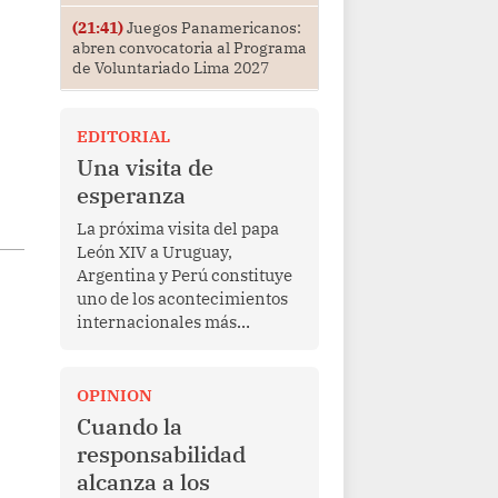
(21:41)
Juegos Panamericanos:
abren convocatoria al Programa
de Voluntariado Lima 2027
EDITORIAL
Una visita de
esperanza
La próxima visita del papa
León XIV a Uruguay,
Argentina y Perú constituye
uno de los acontecimientos
internacionales más
relevantes para América
Latina en los últimos años.
Más allá de su dimensión
OPINION
religiosa, esta gira
Cuando la
representa una oportunidad
responsabilidad
para reafirmar el valor del
alcanza a los
diálogo, fortalecer los