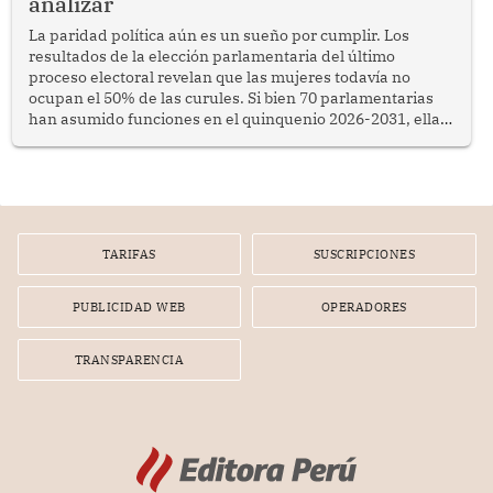
analizar
La paridad política aún es un sueño por cumplir. Los
resultados de la elección parlamentaria del último
proceso electoral revelan que las mujeres todavía no
ocupan el 50% de las curules. Si bien 70 parlamentarias
han asumido funciones en el quinquenio 2026-2031, ellas
representan apenas el 36.8% de los 190 integrantes del
nuevo Congreso bicameral (60 senadores y 130
diputados).
TARIFAS
SUSCRIPCIONES
PUBLICIDAD WEB
OPERADORES
TRANSPARENCIA