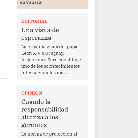
en Cañaris
EDITORIAL
Una visita de
esperanza
La próxima visita del papa
León XIV a Uruguay,
Argentina y Perú constituye
uno de los acontecimientos
internacionales más
relevantes para América
Latina en los últimos años.
Más allá de su dimensión
OPINION
religiosa, esta gira
Cuando la
representa una oportunidad
responsabilidad
para reafirmar el valor del
alcanza a los
diálogo, fortalecer los
gerentes
vínculos entre los pueblos y
proyectar una imagen de
La norma de protección al
cooperación en una región