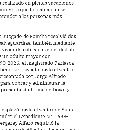
a realizado en plenas vacaciones
emuestra que la justicia no se
atender a las personas más
to Juzgado de Familia resolvió dos
 salvaguardias, también mediante
 viviendas ubicadas en el distrito
y un adulto mayor con
790-2026, el magistrado Pariasca
icia”, se trasladó hasta el sector
 presentada por Jorge Alfredo
para cobrar y administrar la
n presenta síndrome de Down y
desplazó hasta el sector de Santa
tender el Expediente N.° 1689-
ergaray Alfaro requirió la
hermano de 69 años, diagnosticado