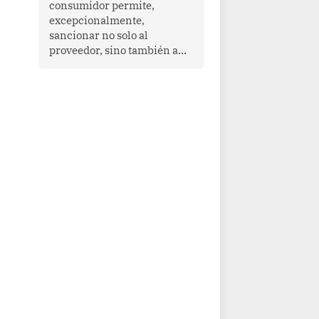
consumidor permite,
que enfrenta desafíos en
excepcionalmente,
materia de desarrollo,
sancionar no solo al
cohesión social y
proveedor, sino también a
gobernabilidad.
las personas naturales que
ejercen su dirección,
gerencia o administración,
siempre que estas personas
hayan participado con dolo o
culpa inexcusable en el
planeamiento, la realización
o la ejecución de la
infracción. En un caso
reciente, Indecopi sancionó
al gerente de un proveedor
de servicios de
entretenimiento por la
frustrada realización de un
meet and greet con Lionel
Messi, cuya presencia fue
ofrecida, a su vez, por el