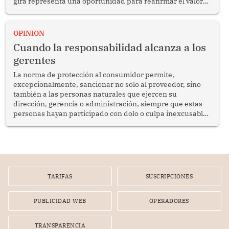
gira representa una oportunidad para reafirmar el valor
del diálogo, fortalecer los vínculos entre los pueblos y
proyectar una imagen de cooperación en una región que
enfrenta desafíos en materia de desarrollo, cohesión
OPINION
social y gobernabilidad.
Cuando la responsabilidad alcanza a los
gerentes
La norma de protección al consumidor permite,
excepcionalmente, sancionar no solo al proveedor, sino
también a las personas naturales que ejercen su
dirección, gerencia o administración, siempre que estas
personas hayan participado con dolo o culpa inexcusable
en el planeamiento, la realización o la ejecución de la
infracción. En un caso reciente, Indecopi sancionó al
gerente de un proveedor de servicios de entretenimiento
por la frustrada realización de un meet and greet con
Lionel Messi, cuya presencia fue ofrecida, a su vez, por el
gerente de la empresa promotora en una entrevista
TARIFAS
SUSCRIPCIONES
radial.
PUBLICIDAD WEB
OPERADORES
TRANSPARENCIA