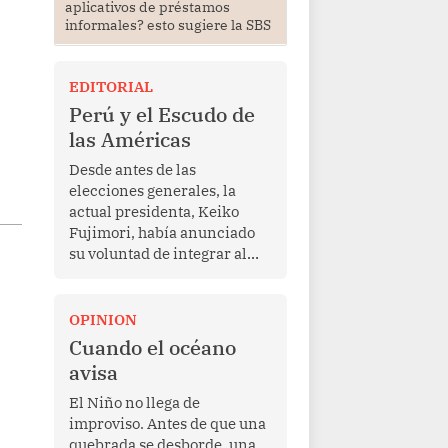
aplicativos de préstamos
informales? esto sugiere la SBS
EDITORIAL
Perú y el Escudo de
las Américas
Desde antes de las
elecciones generales, la
actual presidenta, Keiko
Fujimori, había anunciado
su voluntad de integrar al
Perú a la iniciativa Escudo
de las Américas, presentada
en marzo de este año por el
OPINION
mandatario estadounidense
Cuando el océano
Donald Trump, con el fin de
avisa
enfrentar al crimen
transnacional organizado y
El Niño no llega de
al tráfico de drogas.
improviso. Antes de que una
quebrada se desborde, una