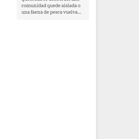
comunidad quede aislada o
una faena de pesca vuelva
con las redes vacías, el
océano avisa. Hoy las señales
son claras: el Pacífico
tropical se está calentando y
el Perú tiene una ventana
estrecha para prepararse.