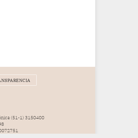
ANSPARENCIA
fónica (51-1) 3150400
98
100072751