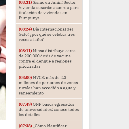
(08:31)
Sismo en Junín: Sector
Vivienda suscribe acuerdo para
titulación de viviendas en
Pumpunya
(08:24)
Día Internacional del
Gato: ¿por qué se celebra tres
veces al año?
(08:11)
Minsa distribuye cerca
de 200,000 dosis de vacuna
contra el dengue a regiones
priorizadas
(08:00)
MVCS: más de 2.3
millones de peruanos de zonas
rurales han accedido a agua y
saneamiento
(07:49)
ONP busca egresados
de universidades: conoce todos
los detalles
(07:38)
¿Cómo identificar