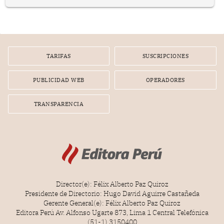
lento movimiento de sus agujas pensé que algunas cosas
poseen una misteriosa capacidad para sobrevivir al
tiempo.
TARIFAS
SUSCRIPCIONES
PUBLICIDAD WEB
OPERADORES
TRANSPARENCIA
Director(e): Félix Alberto Paz Quiroz
Presidente de Directorio: Hugo David Aguirre Castañeda
Gerente General(e): Félix Alberto Paz Quiroz
Editora Perú Av. Alfonso Ugarte 873, Lima 1 Central Telefónica
(51-1) 3150400