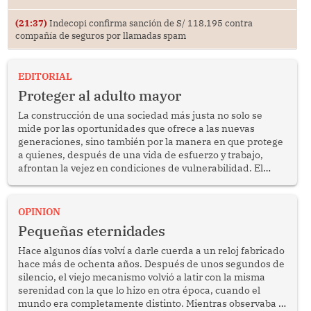
(21:37)
Indecopi confirma sanción de S/ 118,195 contra
compañía de seguros por llamadas spam
EDITORIAL
Proteger al adulto mayor
La construcción de una sociedad más justa no solo se
mide por las oportunidades que ofrece a las nuevas
generaciones, sino también por la manera en que protege
a quienes, después de una vida de esfuerzo y trabajo,
afrontan la vejez en condiciones de vulnerabilidad. El
anuncio formulado por la presidenta de la república,
Keiko Fujimori, de incrementar de 350 a 700 soles
bimestrales el subsidio que reciben los beneficiarios del
OPINION
programa Pensión 65 abre una oportunidad para
Pequeñas eternidades
reflexionar sobre la importancia de fortalecer las políticas
públicas dirigidas a los adultos mayores en pobreza.
Hace algunos días volví a darle cuerda a un reloj fabricado
hace más de ochenta años. Después de unos segundos de
silencio, el viejo mecanismo volvió a latir con la misma
serenidad con la que lo hizo en otra época, cuando el
mundo era completamente distinto. Mientras observaba el