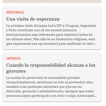
EDITORIAL
Una visita de esperanza
La próxima visita del papa León XIV a Uruguay, Argentina
y Perú constituye uno de los acontecimientos
internacionales más relevantes para América Latina en
los últimos años. Más allá de su dimensión religiosa, esta
gira representa una oportunidad para reafirmar el valor
del diálogo, fortalecer los vínculos entre los pueblos y
proyectar una imagen de cooperación en una región que
enfrenta desafíos en materia de desarrollo, cohesión
OPINION
social y gobernabilidad.
Cuando la responsabilidad alcanza a los
gerentes
La norma de protección al consumidor permite,
excepcionalmente, sancionar no solo al proveedor, sino
también a las personas naturales que ejercen su
dirección, gerencia o administración, siempre que estas
personas hayan participado con dolo o culpa inexcusable
en el planeamiento, la realización o la ejecución de la
infracción. En un caso reciente, Indecopi sancionó al