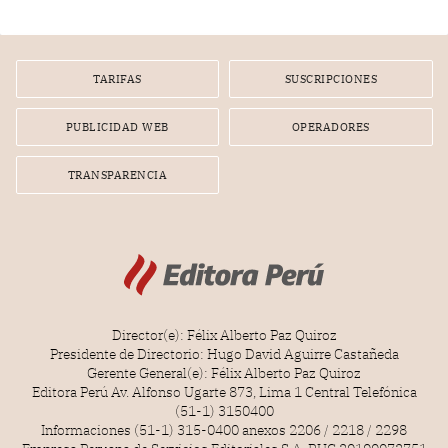
gerente de un proveedor de servicios de entretenimiento
por la frustrada realización de un meet and greet con
Lionel Messi, cuya presencia fue ofrecida, a su vez, por el
gerente de la empresa promotora en una entrevista
TARIFAS
SUSCRIPCIONES
radial.
PUBLICIDAD WEB
OPERADORES
TRANSPARENCIA
Director(e): Félix Alberto Paz Quiroz
Presidente de Directorio: Hugo David Aguirre Castañeda
Gerente General(e): Félix Alberto Paz Quiroz
Editora Perú Av. Alfonso Ugarte 873, Lima 1 Central Telefónica
(51-1) 3150400
Informaciones (51-1) 315-0400 anexos 2206 / 2218 / 2298