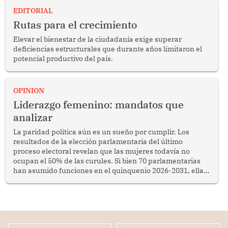
EDITORIAL
Rutas para el crecimiento
Elevar el bienestar de la ciudadanía exige superar
deficiencias estructurales que durante años limitaron el
potencial productivo del país.
OPINION
Liderazgo femenino: mandatos que
analizar
La paridad política aún es un sueño por cumplir. Los
resultados de la elección parlamentaria del último
proceso electoral revelan que las mujeres todavía no
ocupan el 50% de las curules. Si bien 70 parlamentarias
han asumido funciones en el quinquenio 2026-2031, ellas
representan apenas el 36.8% de los 190 integrantes del
nuevo Congreso bicameral (60 senadores y 130
diputados).