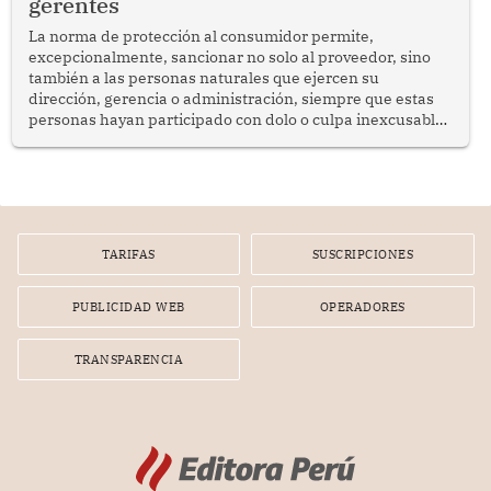
gerentes
La norma de protección al consumidor permite,
excepcionalmente, sancionar no solo al proveedor, sino
también a las personas naturales que ejercen su
dirección, gerencia o administración, siempre que estas
personas hayan participado con dolo o culpa inexcusable
en el planeamiento, la realización o la ejecución de la
infracción. En un caso reciente, Indecopi sancionó al
gerente de un proveedor de servicios de entretenimiento
por la frustrada realización de un meet and greet con
Lionel Messi, cuya presencia fue ofrecida, a su vez, por el
gerente de la empresa promotora en una entrevista
TARIFAS
SUSCRIPCIONES
radial.
PUBLICIDAD WEB
OPERADORES
TRANSPARENCIA