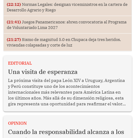
(22:12)
Normas Legales: designan viceministros en la cartera de
Desarrollo Agrario y Riego
(21:41)
Juegos Panamericanos: abren convocatoria al Programa
de Voluntariado Lima 2027
(21:27)
Sismo de magnitud 5.0 en Chupaca deja tres heridos,
viviendas colapsadas y corte de luz
EDITORIAL
Una visita de esperanza
La próxima visita del papa León XIV a Uruguay, Argentina
y Perú constituye uno de los acontecimientos
internacionales más relevantes para América Latina en
los últimos años. Más allá de su dimensión religiosa, esta
gira representa una oportunidad para reafirmar el valor
del diálogo, fortalecer los vínculos entre los pueblos y
proyectar una imagen de cooperación en una región que
enfrenta desafíos en materia de desarrollo, cohesión
OPINION
social y gobernabilidad.
Cuando la responsabilidad alcanza a los