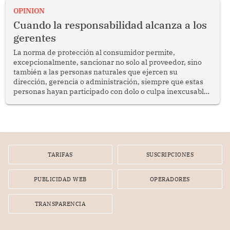
enfrenta desafíos en materia de desarrollo, cohesión
OPINION
social y gobernabilidad.
Cuando la responsabilidad alcanza a los
gerentes
La norma de protección al consumidor permite,
excepcionalmente, sancionar no solo al proveedor, sino
también a las personas naturales que ejercen su
dirección, gerencia o administración, siempre que estas
personas hayan participado con dolo o culpa inexcusable
en el planeamiento, la realización o la ejecución de la
infracción. En un caso reciente, Indecopi sancionó al
gerente de un proveedor de servicios de entretenimiento
por la frustrada realización de un meet and greet con
Lionel Messi, cuya presencia fue ofrecida, a su vez, por el
gerente de la empresa promotora en una entrevista
TARIFAS
SUSCRIPCIONES
radial.
PUBLICIDAD WEB
OPERADORES
TRANSPARENCIA