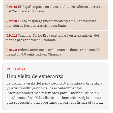
(19:48)
El ‘Papá’ tropieza en el norte: Alianza Atlético derrota 1-
0 al Cienciano en Sullana
(19:43)
Minsa despliega puesto médico y ambulancias para
atención de heridos tras sismo en Junín
(19:11)
Canciller Carlos Espá participará en transmisión del
mando presidencial en Colombia
(18:53)
Indeci: Junín inicia evaluación de daños tras sismo de
magnitud 5.0 registrado en Chupaca
EDITORIAL
Una visita de esperanza
La próxima visita del papa León XIV a Uruguay, Argentina
y Perú constituye uno de los acontecimientos
internacionales más relevantes para América Latina en
los últimos años. Más allá de su dimensión religiosa, esta
gira representa una oportunidad para reafirmar el valor
del diálogo, fortalecer los vínculos entre los pueblos y
proyectar una imagen de cooperación en una región que