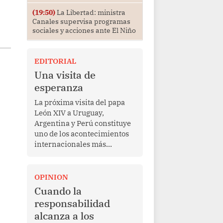
(19:50)
La Libertad: ministra
Canales supervisa programas
sociales y acciones ante El Niño
EDITORIAL
Una visita de
esperanza
La próxima visita del papa
León XIV a Uruguay,
Argentina y Perú constituye
uno de los acontecimientos
internacionales más
relevantes para América
Latina en los últimos años.
Más allá de su dimensión
OPINION
religiosa, esta gira
Cuando la
representa una oportunidad
responsabilidad
para reafirmar el valor del
alcanza a los
diálogo, fortalecer los