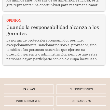
los últimos años. Más allá de su dimensión religiosa, esta
gira representa una oportunidad para reafirmar el valor
del diálogo, fortalecer los vínculos entre los pueblos y
proyectar una imagen de cooperación en una región que
enfrenta desafíos en materia de desarrollo, cohesión
OPINION
social y gobernabilidad.
Cuando la responsabilidad alcanza a los
gerentes
La norma de protección al consumidor permite,
excepcionalmente, sancionar no solo al proveedor, sino
también a las personas naturales que ejercen su
dirección, gerencia o administración, siempre que estas
personas hayan participado con dolo o culpa inexcusable
en el planeamiento, la realización o la ejecución de la
infracción. En un caso reciente, Indecopi sancionó al
gerente de un proveedor de servicios de entretenimiento
por la frustrada realización de un meet and greet con
Lionel Messi, cuya presencia fue ofrecida, a su vez, por el
gerente de la empresa promotora en una entrevista
TARIFAS
SUSCRIPCIONES
radial.
PUBLICIDAD WEB
OPERADORES