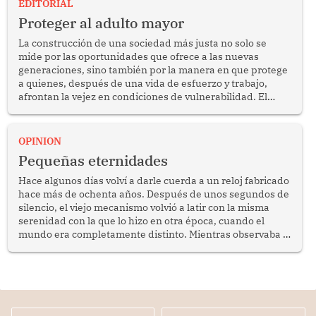
EDITORIAL
Proteger al adulto mayor
La construcción de una sociedad más justa no solo se
mide por las oportunidades que ofrece a las nuevas
generaciones, sino también por la manera en que protege
a quienes, después de una vida de esfuerzo y trabajo,
afrontan la vejez en condiciones de vulnerabilidad. El
anuncio formulado por la presidenta de la república,
Keiko Fujimori, de incrementar de 350 a 700 soles
bimestrales el subsidio que reciben los beneficiarios del
OPINION
programa Pensión 65 abre una oportunidad para
Pequeñas eternidades
reflexionar sobre la importancia de fortalecer las políticas
públicas dirigidas a los adultos mayores en pobreza.
Hace algunos días volví a darle cuerda a un reloj fabricado
hace más de ochenta años. Después de unos segundos de
silencio, el viejo mecanismo volvió a latir con la misma
serenidad con la que lo hizo en otra época, cuando el
mundo era completamente distinto. Mientras observaba el
lento movimiento de sus agujas pensé que algunas cosas
poseen una misteriosa capacidad para sobrevivir al
tiempo.