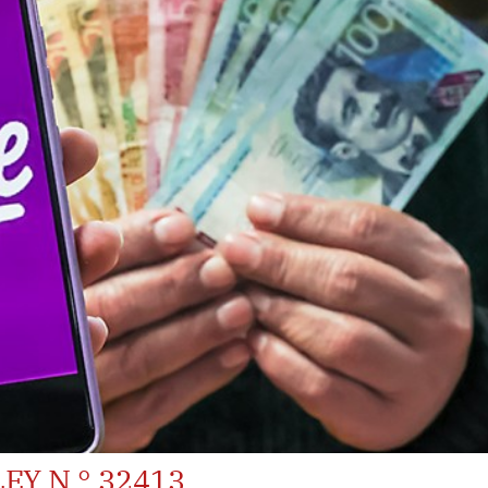
EY N.° 32413