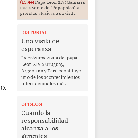
(15:44)
Papa León XIV: Gamarra
inicia venta de "Papapolos" y
prendas alusivas a su visita
EDITORIAL
Una visita de
esperanza
La próxima visita del papa
León XIV a Uruguay,
Argentina y Perú constituye
uno de los acontecimientos
internacionales más
o.
relevantes para América
Latina en los últimos años.
Más allá de su dimensión
OPINION
religiosa, esta gira
Cuando la
representa una oportunidad
responsabilidad
para reafirmar el valor del
alcanza a los
diálogo, fortalecer los
gerentes
vínculos entre los pueblos y