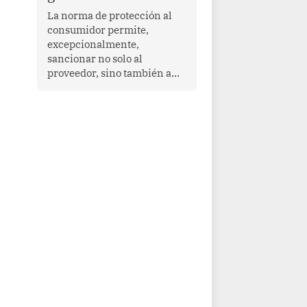
proyectar una imagen de
La norma de protección al
cooperación en una región
consumidor permite,
que enfrenta desafíos en
excepcionalmente,
materia de desarrollo,
sancionar no solo al
cohesión social y
proveedor, sino también a
gobernabilidad.
las personas naturales que
ejercen su dirección,
gerencia o administración,
siempre que estas personas
hayan participado con dolo o
culpa inexcusable en el
planeamiento, la realización
o la ejecución de la
infracción. En un caso
reciente, Indecopi sancionó
al gerente de un proveedor
de servicios de
entretenimiento por la
frustrada realización de un
meet and greet con Lionel
Messi, cuya presencia fue