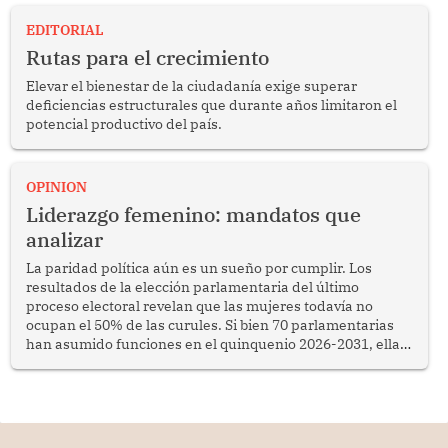
EDITORIAL
Rutas para el crecimiento
Elevar el bienestar de la ciudadanía exige superar
deficiencias estructurales que durante años limitaron el
potencial productivo del país.
OPINION
Liderazgo femenino: mandatos que
analizar
La paridad política aún es un sueño por cumplir. Los
resultados de la elección parlamentaria del último
proceso electoral revelan que las mujeres todavía no
ocupan el 50% de las curules. Si bien 70 parlamentarias
han asumido funciones en el quinquenio 2026-2031, ellas
representan apenas el 36.8% de los 190 integrantes del
nuevo Congreso bicameral (60 senadores y 130
diputados).