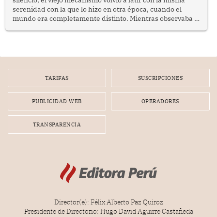
serenidad con la que lo hizo en otra época, cuando el
mundo era completamente distinto. Mientras observaba el
lento movimiento de sus agujas pensé que algunas cosas
poseen una misteriosa capacidad para sobrevivir al
tiempo.
TARIFAS
SUSCRIPCIONES
PUBLICIDAD WEB
OPERADORES
TRANSPARENCIA
Director(e): Félix Alberto Paz Quiroz
Presidente de Directorio: Hugo David Aguirre Castañeda