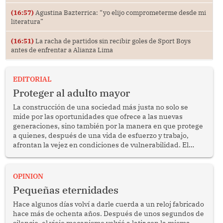
(16:57)
Agustina Bazterrica: “yo elijo comprometerme desde mi
literatura”
(16:51)
La racha de partidos sin recibir goles de Sport Boys
antes de enfrentar a Alianza Lima
EDITORIAL
Proteger al adulto mayor
La construcción de una sociedad más justa no solo se
mide por las oportunidades que ofrece a las nuevas
generaciones, sino también por la manera en que protege
a quienes, después de una vida de esfuerzo y trabajo,
afrontan la vejez en condiciones de vulnerabilidad. El
anuncio formulado por la presidenta de la república,
Keiko Fujimori, de incrementar de 350 a 700 soles
bimestrales el subsidio que reciben los beneficiarios del
OPINION
programa Pensión 65 abre una oportunidad para
Pequeñas eternidades
reflexionar sobre la importancia de fortalecer las políticas
públicas dirigidas a los adultos mayores en pobreza.
Hace algunos días volví a darle cuerda a un reloj fabricado
hace más de ochenta años. Después de unos segundos de
silencio, el viejo mecanismo volvió a latir con la misma