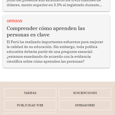
dólares, monto superior en 3.3% al registrado durante
similar periodo del 2025. Se trata de un resultado
alentador que confirma la capacidad del sector para
competir en los mercados internacionales y generar
OPINION
oportunidades de desarrollo en diversas regiones del
Comprender cómo aprenden las
país.
personas es clave
El Perú ha realizado importantes esfuerzos para mejorar
la calidad de su educación. Sin embargo, toda política
educativa debería partir de una pregunta esencial:
¿estamos enseñando de acuerdo con la evidencia
científica sobre cómo aprenden las personas?
TARIFAS
SUSCRIPCIONES
PUBLICIDAD WEB
OPERADORES